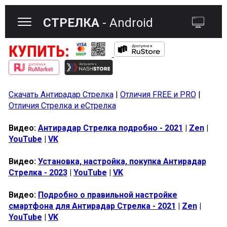
СТРЕЛКА
- Android
КУПИТЬ:
Скачать Антирадар Стрелка
|
Отличия FREE и PRO
|
Отличия Стрелка и еСтрелка
Видео:
Антирадар Стрелка подробно - 2021
|
Zen
|
YouTube
|
VK
Видео:
Установка, настройка, покупка Антирадар
Стрелка - 2023
|
YouTube
|
VK
Видео:
Подробно о правильной настройке
смартфона для Антирадар Стрелка - 2021
|
Zen
|
YouTube
|
VK