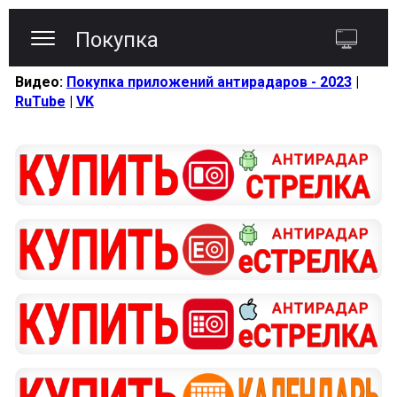
Покупка
Видео:
Покупка приложений антирадаров - 2023
|
RuTube
|
VK