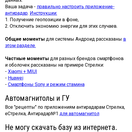
данных.
Ваша задача -
правильно настроить приложение-
антирадар
.
Инструкции:
1. Получение геопозиции в фоне,
2. Отключить экономию энергии для этих случаев.
Общие моменты
для системы Андроид рассказаны
в
этом разделе.
Частные моменты
для разных брендов смартфонов
и оболочек рассказаны на примере Стрелки:
-
Xiaomi + MIUI
-
Huawei
-
Смартфоны Sony и режим стамина
Автомагнитолы и ГУ
Все "рецепты" по приложениям антирадарам Стрелка,
еСтрелка, Антирадар№1
для автомагнитол
Не могу скачать базу из интернета.