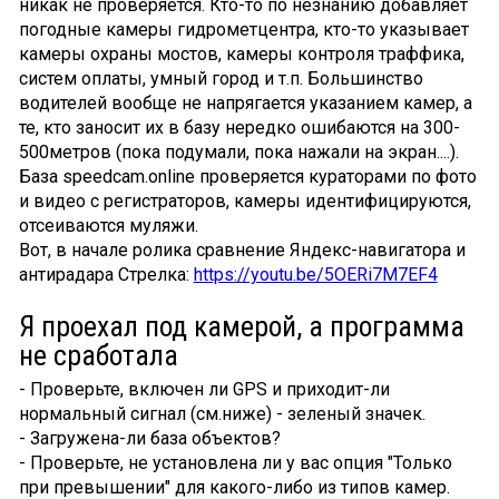
никак не проверяется. Кто-то по незнанию добавляет
погодные камеры гидрометцентра, кто-то указывает
камеры охраны мостов, камеры контроля траффика,
систем оплаты, умный город и т.п. Большинство
водителей вообще не напрягается указанием камер, а
те, кто заносит их в базу нередко ошибаются на 300-
500метров (пока подумали, пока нажали на экран....).
База speedcam.online проверяется кураторами по фото
и видео с регистраторов, камеры идентифицируются,
отсеиваются муляжи.
Вот, в начале ролика сравнение Яндекс-навигатора и
антирадара Стрелка:
https://youtu.be/5OERi7M7EF4
Я проехал под камерой, а программа
не сработала
- Проверьте, включен ли GPS и приходит-ли
нормальный сигнал (см.ниже) - зеленый значек.
- Загружена-ли база объектов?
- Проверьте, не установлена ли у вас опция "Только
при превышении" для какого-либо из типов камер.