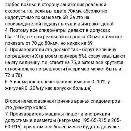
любое вранье в сторону занижения реальной
скорости, т.е. если вы едете 70кмч, абсолютно
недопустимо показывать 68. За это на
производителей подадут в суд и выиграют дело!
4. Поэтому все спидометры делают в допусках
0%...-10%, т.е. при реальной скорости 70кмч, он может
показать от 70 до 80кмч, но никак не 69.
5. Производители это делают так - берут величину
погрешности Х (в моем примере 5%), сразу завышают
на эту величину, т.е. ставят на 75, а затем все крутится
относительно погрешности (например может быть и
72 и 78)
6. У иномарок это как-правило именно 0...10%, у
жигулей 0...20% (у нас допуски больше)
Вторая немаловажная причина вранья спидометров -
это диаметр колес.
7. Производитель машины пишет в инструкции
допустимые диаметры (например 195-65-R15 и 205-
60-R16), при этом все более менее будет в допуске.