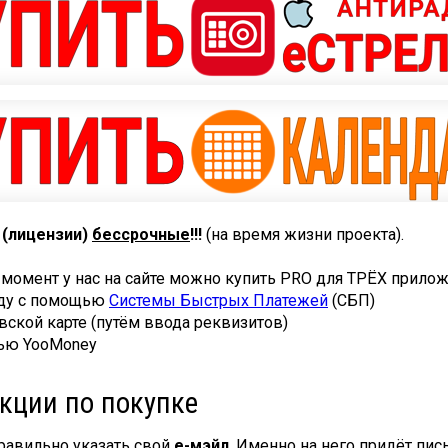
 (лицензии)
бессрочные
!!!
(на время жизни проекта).
 момент у нас на сайте можно купить PRO для ТРЁХ прил
оду с помощью
Системы Быстрых Платежей
(СБП)
овской карте (путём ввода реквизитов)
щью YooMoney
кции по покупке
равильно указать свой
е-мэйл
. Именно на него придёт пис