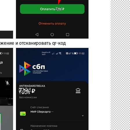
жение и отсканировать qr-код