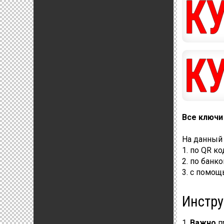
Все ключи
На данный
1. по QR к
2. по банк
3. с помо
Инстру
1.
Важно
п