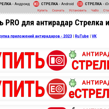
РЕЛКА
- Андроид
СТРЕЛКА
- Android
СТРЕЛКА
- iO
Купить
Скачать
Установить
ЧаВо
Ста
ь PRO для антирадар Стрелка 
купка приложений антирадаров - 2023
|
RuTube
|
VK