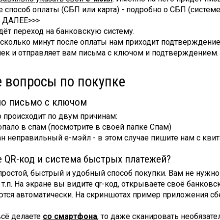
е способ оплаты (СБП или карта) - подробно о СБП (систем
е ДАЛЕЕ>>>
дёт переход на банковскую систему.
есколько минут после оплаты нам приходит подтверждение
ек и отправляет вам письма с ключом и подтверждением.
 вопросы по покупке
о письмо с ключом
 происходит по двум причинам:
опало в спам (посмотрите в своей папке Спам)
ан неправильный е-мэйл - в этом случае пишите нам с кви
е QR-код и система быстрых платежей?
простой, быстрый и удобный способ покупки. Вам не нужно
 т.п. На экране вы видите qr-код, открываете своё банков
тся автоматически. На скриншотах пример приложения сб
всё делаете
со смартфона
, то даже сканировать необязат