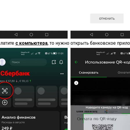
платите
с компьютера
, то нужно открыть банковское прило