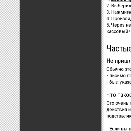
2. Выберит
3. Нажмит
4. Произой
5. Через н
кассовый ч
Частые
Не пришл
Обычно это
- письмо п
- был указ
Что тако
Это очень 
действия и
подставляю
- Если вы 