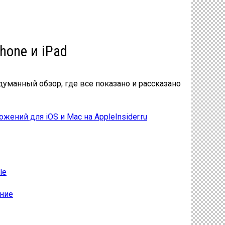
hone и iPad
думанный обзор, где все показано и рассказано
ожений для iOS и Mac на AppleInsider.ru
le
ение