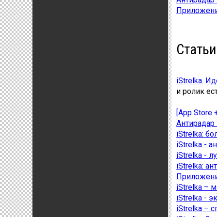
Приложение
Статьи
iStrelka. 
и ролик ес
[App Store
Антирадар 
iStrelka: 
iStrelka - 
iStrelka - 
iStrelka: а
Приложение
iStrelka –
iStrelka -
iStrelka – 