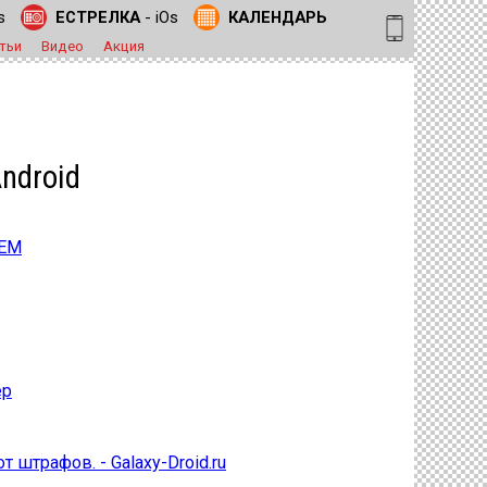
s
ЕСТРЕЛКА
- iOs
КАЛЕНДАРЬ
тьи
Видео
Акция
ndroid
ЛЕМ
ер
штрафов. - Galaxy-Droid.ru