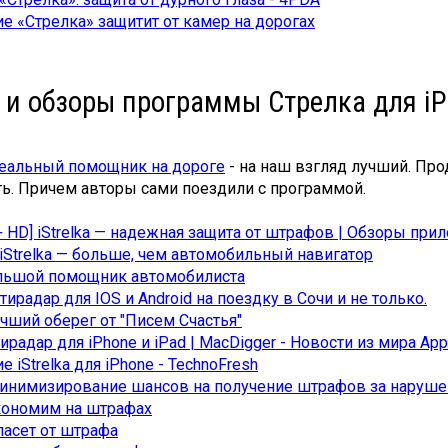
 «Стрелка» защитит от камер на дорогах
 и обзоры программы Стрелка для iP
Идеальный помощник на дороге
- на наш взгляд лучший. Про
ть. Причем авторы сами поездили с программой.
 + HD] iStrelka — надежная защита от штрафов | Обзоры прил
iStrelka — больше, чем автомобильный навигатор
большой помощник автомобилиста
антирадар для IOS и Android на поездку в Сочи и не только.
лучший оберег от "Писем Счастья"
нтирадар для iPhone и iPad | MacDigger - Новости из мира App
 iStrelka для iPhone - TechnoFresh
 минимизирование шансов на получение штрафов за наруш
 экономим на штрафах
спасет от штрафа