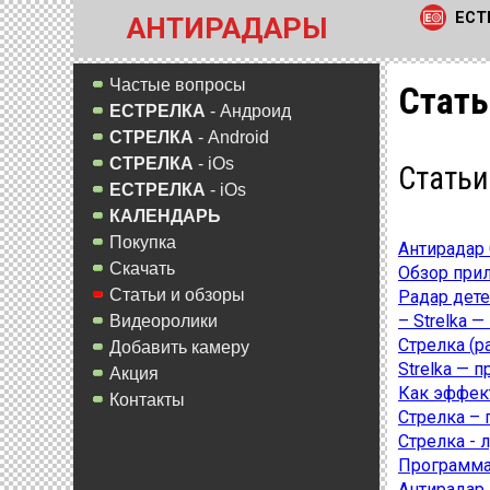
ЕСТ
АНТИРАДАРЫ
Частые вопросы
Стать
ЕСТРЕЛКА
- Андроид
СТРЕЛКА
- Android
СТРЕЛКА
- iOs
Статьи
ЕСТРЕЛКА
- iOs
КАЛЕНДАРЬ
Покупка
Антирадар
Скачать
Обзор прил
Статьи и обзоры
Радар дете
– Strelka 
Видеоролики
Стрелка (р
Добавить камеру
Strelka — 
Акция
Как эффект
Контакты
Стрелка – 
Стрелка - л
Программа-
Антирадар 