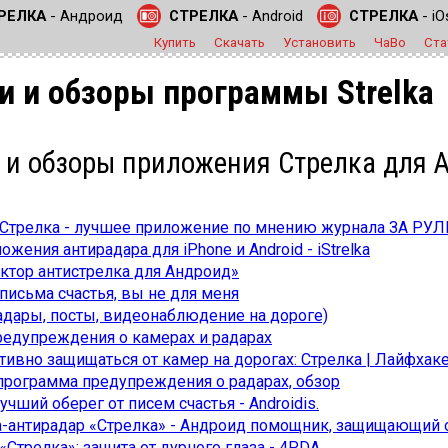
РЕЛКА
- Андроид
СТРЕЛКА
- Android
СТРЕЛКА
- iO
Купить
Скачать
Установить
ЧаВо
Ста
и и обзоры программы Strelka
 и обзоры приложения Стрелка для A
 Стрелка - лучшее приложение по мнению журнала ЗА РУ
ожения антирадара для iPhone и Android - iStrelka
ктор антистрелка для Андроид»
— письма счастья, вы не для меня
адары, посты, видеонаблюдение на дороге)
предупреждения о камерах и радарах
ивно защищаться от камер на дорогах: Стрелка | Лайфхак
программа предупреждения о радарах, обзор
учший оберег от писем счастья - Androidis.
антирадар «Стрелка» - Андроид помощник, защищающий от 
«Стрелка»: защита от дурного глаза - 4PDA